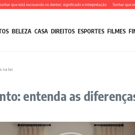
 que está escovando os dentes: significado e interpretação
Sonhar que está te
TOS
BELEZA
CASA
DIREITOS
ESPORTES
FILMES
F
 na lei
to: entenda as diferenças