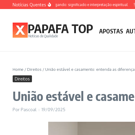
Ir para o conteúdo
Notícias Quentes
Sonhar que está afogando: significado e interpretação espiritual
Sonhar
PAPAFA TOP
APOSTAS
AU
Notícias de Qualidade
Home
/
Direitos
/
União estável e casamento: entenda as diferenças
Direitos
União estável e casamen
Por
Pascoal
19/09/2025