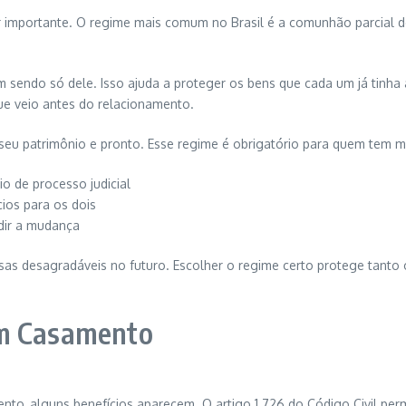
er importante. O regime mais comum no Brasil é a comunhão parcial d
sendo só dele. Isso ajuda a proteger os bens que cada um já tinha a
que veio antes do relacionamento.
seu patrimônio e pronto. Esse regime é obrigatório para quem tem m
o de processo judicial
ícios para os dois
dir a mudança
s desagradáveis no futuro. Escolher o regime certo protege tanto 
em Casamento
nto, alguns benefícios aparecem. O artigo 1.726 do Código Civil pe