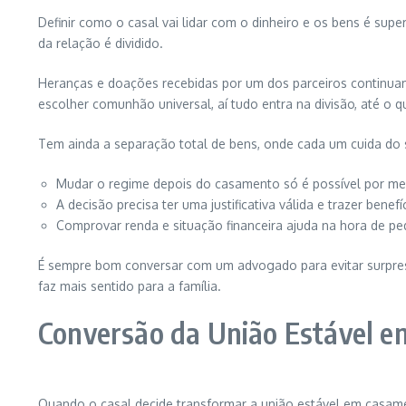
Definir como o casal vai lidar com o dinheiro e os bens é sup
da relação é dividido.
Heranças e doações recebidas por um dos parceiros continuam 
escolher comunhão universal, aí tudo entra na divisão, até o 
Tem ainda a separação total de bens, onde cada um cuida do 
Mudar o regime depois do casamento só é possível por mei
A decisão precisa ter uma justificativa válida e trazer benef
Comprovar renda e situação financeira ajuda na hora de pe
É sempre bom conversar com um advogado para evitar surpresa
faz mais sentido para a família.
Conversão da União Estável 
Quando o casal decide transformar a união estável em casame