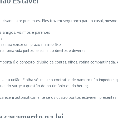
ião Estável
precisam estar presentes. Eles trazem segurança para o casal, mesmo
a amigos, vizinhos e parentes
es
as não existe um prazo mínimo fixo
uir uma vida juntos, assumindo direitos e deveres
porta é o contexto: divisão de contas, filhos, rotina compartilhad
rizar a união. E olha só: mesmo contratos de namoro não impedem que
 quando surge a questão do patrimônio ou da herança.
 aparecem automaticamente se os quatro pontos estiverem presentes. E
e casamento na lei