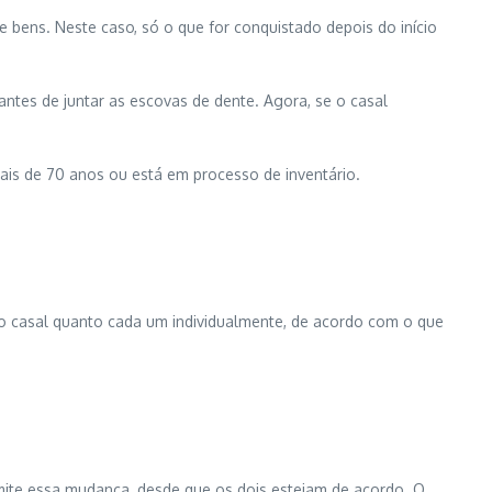
e bens. Neste caso, só o que for conquistado depois do início
ntes de juntar as escovas de dente. Agora, se o casal
ais de 70 anos ou está em processo de inventário.
o casal quanto cada um individualmente, de acordo com o que
rmite essa mudança, desde que os dois estejam de acordo. O