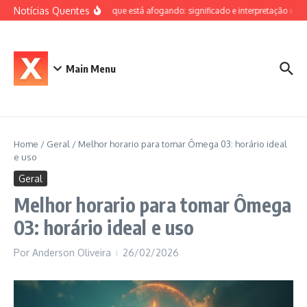
Ir para o conteúdo
Notícias Quentes
Sonhar que está afogando: significado e interpretação espiri
Main Menu
Home
/
Geral
/
Melhor horario para tomar Ômega 03: horário ideal
e uso
Geral
Melhor horario para tomar Ômega
03: horário ideal e uso
Por
Anderson Oliveira
26/02/2026