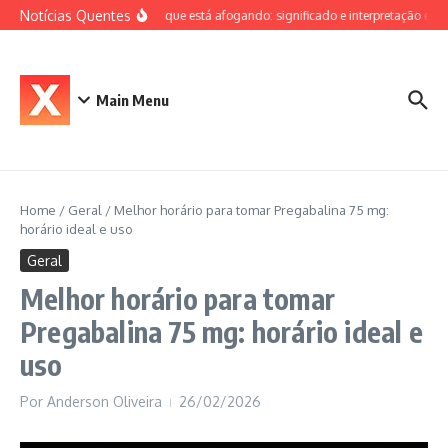
Ir para o conteúdo
Notícias Quentes
Sonhar que está afogando: significado e interpretação espiri
Main Menu
Home
/
Geral
/
Melhor horário para tomar Pregabalina 75 mg:
horário ideal e uso
Geral
Melhor horário para tomar
Pregabalina 75 mg: horário ideal e
uso
Por
Anderson Oliveira
26/02/2026