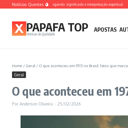
Ir para o conteúdo
Notícias Quentes
Sonhar que está afogando: significado e interpretação espiritual
Sonha
PAPAFA TOP
APOSTAS
AU
Notícias de Qualidade
Home
/
Geral
/
O que aconteceu em 1972 no Brasil: fatos que marc
Geral
O que aconteceu em 197
Por
Anderson Oliveira
25/02/2026