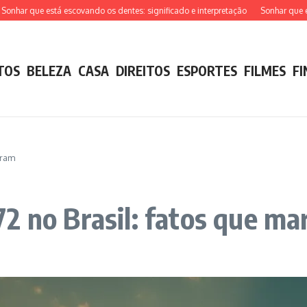
r que está escovando os dentes: significado e interpretação
Sonhar que está t
TOS
BELEZA
CASA
DIREITOS
ESPORTES
FILMES
F
aram
2 no Brasil: fatos que m