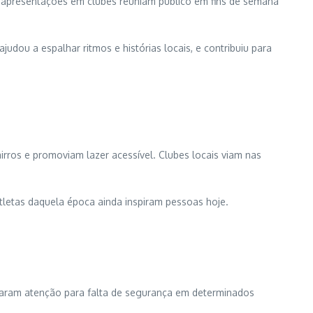
 e apresentações em clubes reuniam público em fins de semana
ou a espalhar ritmos e histórias locais, e contribuiu para
rros e promoviam lazer acessível. Clubes locais viam nas
 atletas daquela época ainda inspiram pessoas hoje.
maram atenção para falta de segurança em determinados