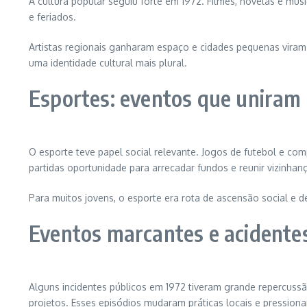
A cultura popular seguiu forte em 1972. Filmes, novelas e mú
e feriados.
Artistas regionais ganharam espaço e cidades pequenas viram 
uma identidade cultural mais plural.
Esportes: eventos que uniram 
O esporte teve papel social relevante. Jogos de futebol e co
partidas oportunidade para arrecadar fundos e reunir vizinhanç
Para muitos jovens, o esporte era rota de ascensão social e de
Eventos marcantes e acidentes
Alguns incidentes públicos em 1972 tiveram grande repercuss
projetos. Esses episódios mudaram práticas locais e pression