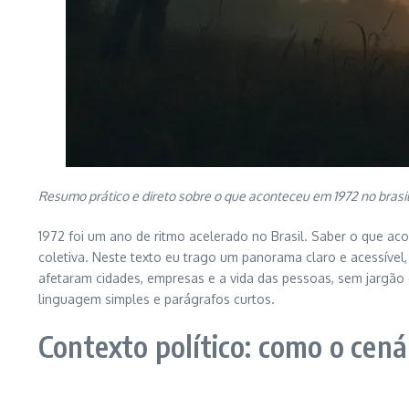
Resumo prático e direto sobre o que aconteceu em 1972 no brasil,
1972 foi um ano de ritmo acelerado no Brasil. Saber o que a
coletiva. Neste texto eu trago um panorama claro e acessível
afetaram cidades, empresas e a vida das pessoas, sem jargão 
linguagem simples e parágrafos curtos.
Contexto político: como o cená