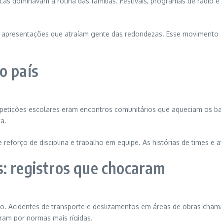
sicas dominavam a rotina das famílias. Festivais, programas de rádio
apresentações que atraíam gente das redondezas. Esse movimento ajud
o país
mpetições escolares eram encontros comunitários que aqueciam os bai
a.
 reforço de disciplina e trabalho em equipe. As histórias de times e
: registros que chocaram
ão. Acidentes de transporte e deslizamentos em áreas de obras cha
aram por normas mais rígidas.