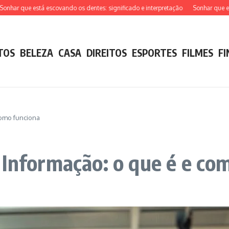
r que está escovando os dentes: significado e interpretação
Sonhar que está t
TOS
BELEZA
CASA
DIREITOS
ESPORTES
FILMES
F
como funciona
 Informação: o que é e co