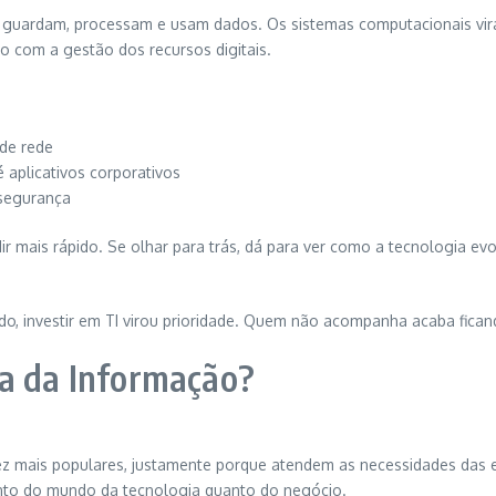
uardam, processam e usam dados. Os sistemas computacionais virar
co com a gestão dos recursos digitais.
 de rede
 aplicativos corporativos
 segurança
ir mais rápido. Se olhar para trás, dá para ver como a tecnologia e
ando, investir em TI virou prioridade. Quem não acompanha acaba fica
ia da Informação?
z mais populares, justamente porque atendem as necessidades das e
anto do mundo da tecnologia quanto do negócio.