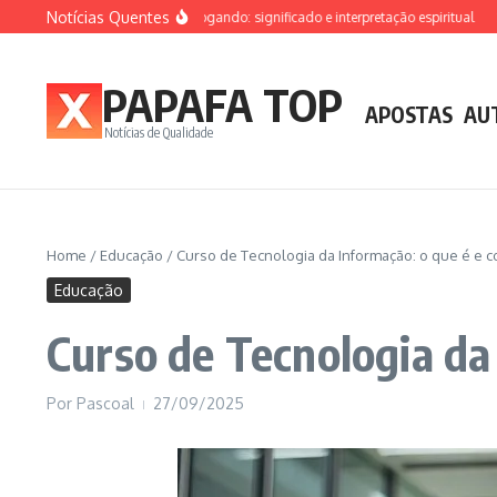
Ir para o conteúdo
Notícias Quentes
Sonhar que está afogando: significado e interpretação espiritual
Sonha
PAPAFA TOP
APOSTAS
AU
Notícias de Qualidade
Home
/
Educação
/
Curso de Tecnologia da Informação: o que é e 
Educação
Curso de Tecnologia da
Por
Pascoal
27/09/2025