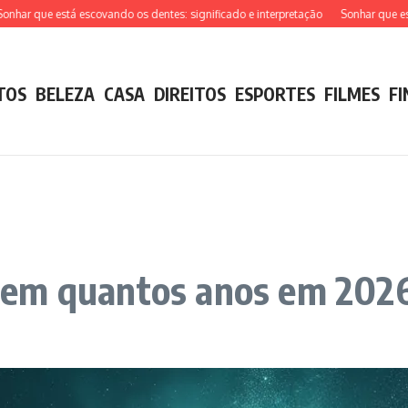
ar que está escovando os dentes: significado e interpretação
Sonhar que está t
TOS
BELEZA
CASA
DIREITOS
ESPORTES
FILMES
F
tem quantos anos em 202