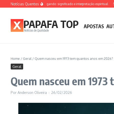
Ir para o conteúdo
Notícias Quentes
Sonhar que está afogando: significado e interpretação espiritual
Sonh
PAPAFA TOP
APOSTAS
AU
Notícias de Qualidade
Home
/
Geral
/
Quem nasceu em 1973 tem quantos anos em 2026?
Geral
Quem nasceu em 1973 
Por
Anderson Oliveira
26/02/2026