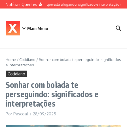
Ir para o conteúdo
Notícias Quentes
Sonhar que está afogando: significado e interpretação espiri
Main Menu
Home
/
Cotidiano
/
Sonhar com boiada te perseguindo: significados
e interpretações
Cotidiano
Sonhar com boiada te
perseguindo: significados e
interpretações
Por
Pascoal
28/09/2025