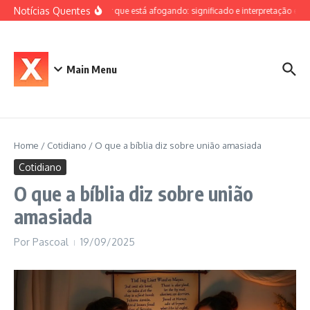
Ir para o conteúdo
Notícias Quentes
Sonhar que está afogando: significado e interpretação espiri
Main Menu
Home
/
Cotidiano
/
O que a bíblia diz sobre união amasiada
Cotidiano
O que a bíblia diz sobre união
amasiada
Por
Pascoal
19/09/2025