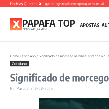
Ir para o conteúdo
Notícias Quentes
Sonhar que está afogando: significado e interpretação espiritual
Sonha
PAPAFA TOP
APOSTAS
AU
Notícias de Qualidade
Home
/
Cotidiano
/
Significado de morcego na bíblia: entenda o qu
Cotidiano
Significado de morcego
Por
Pascoal
19/09/2025