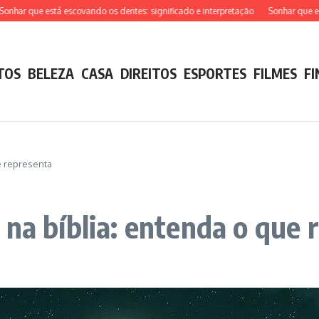
r que está escovando os dentes: significado e interpretação
Sonhar que está t
TOS
BELEZA
CASA
DIREITOS
ESPORTES
FILMES
F
e representa
 na bíblia: entenda o que 