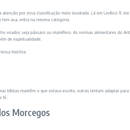
 atenção por essa classificação meio inusitada. Lá em Levítico 11, el
se tem asa, entra na mesma categoria.
icho voador, seja pássaro ou mamífero. As normas alimentares do A
ém de espiritualidade.
essa história:
as bíblias mantêm o que estava escrito, outras tentam adaptar para 
 fé.
 dos Morcegos