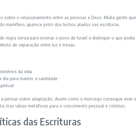
to sobre o relacionamento entre as pessoas e Deus. Muita gente que
do mamífero, aparece junto dos bichos alados nas escrituras.
 de regra servia para ensinar o povo de Israel a distinguir o que podi
bolo de separação entre luz e trevas.
istérios da vida
a dia para manter a santidade
iritual
e a pensar sobre adaptação. Assim como o morcego consegue viver em
to, traz várias metáforas para o crescimento pessoal e coletivo.
íticas das Escrituras