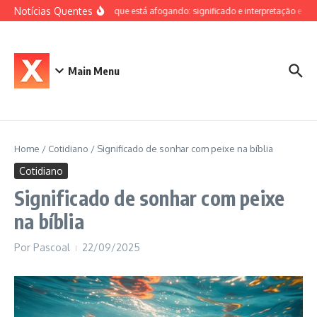
Ir para o conteúdo
Notícias Quentes
Sonhar que está afogando: significado e interpretação espiri
Main Menu
Home
/
Cotidiano
/
Significado de sonhar com peixe na bíblia
Cotidiano
Significado de sonhar com peixe
na bíblia
Por
Pascoal
22/09/2025